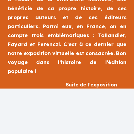
bénéficie de sa propre histoire, de ses
propres auteurs et de ses éditeurs
particuliers. Parmi eux, en France, on en
compte trois emblématiques : Tallandier,
Fayard et Ferenczi. C’est à ce dernier que
notre exposition virtuelle est consacrée. Bon
voyage dans l’histoire de l’édition
populaire !
Suite de l’exposition
La plupart des informations présentes dans cette exposition
sont issues du numéro 82 de la revue « Le Rocambole »
publié en 2018 et du travail de Jean-François Le Deist, grand
spécialiste de cette maison d’édition.